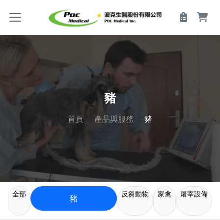
豬
首頁
產品與服務
豬
全部
反芻動物
家禽
屠宰設備
豬